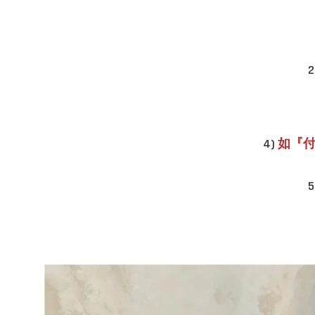
4)
如『