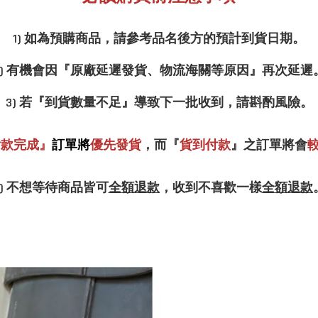
1) 如為預購商品，請參考品名後方的預計到貨日期。
2) 有機會因『原廠延遲發貨、物流海關等原因』再次延遲
3) 若『到貨數量不足』導致下一批收到，請斟酌風險。
付款完成』
訂單將
優先發貨
，而『
貨到付款
』之訂單將會
5) 不想等待商品皆可
全額退款
，收到不喜歡一樣
全額退款