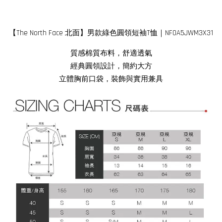
【The North Face 北面】男款綠色圓領短袖T恤｜NF0A5JWM3X31
質感棉質布料，舒適透氣
經典圓領設計，簡約大方
立體胸前口袋，裝飾與實用兼具