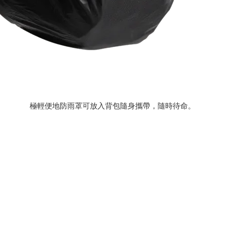
極輕便地防雨罩可放入背包隨身攜帶，隨時待命。