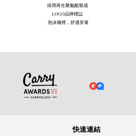
採用再生聚氨酯製成 

LOGO品牌標誌 

泡沫襯裡，舒適穿著
快速連結