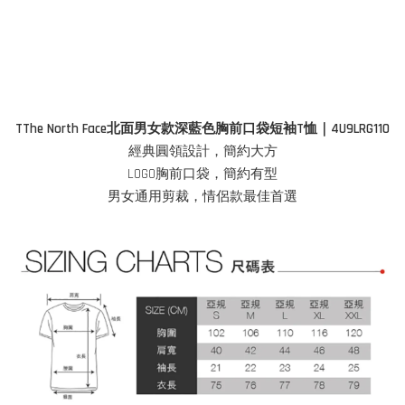
TThe North Face北面男女款深藍色胸前口袋短袖T恤｜4U9LRG110
經典圓領設計，簡約大方
LOGO胸前口袋，簡約有型
男女通用剪裁，情侶款最佳首選