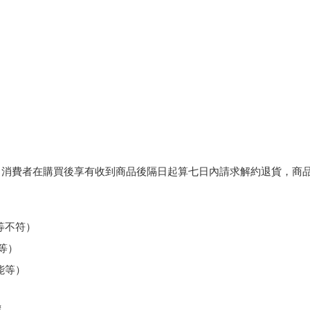
，消費者在購買後享有收到商品後隔日起算七日內請求解約退貨，商
等不符）
等）
能等）
擔。