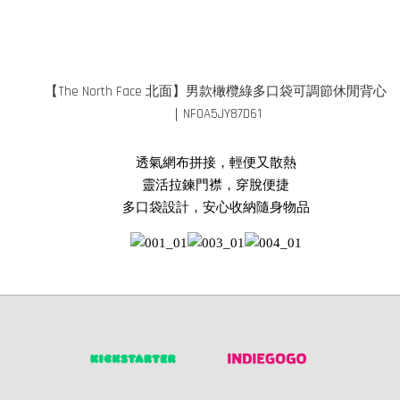
【The North Face 北面】男款橄欖綠多口袋可調節休閒背心
｜NF0A5JY87D61
透氣網布拼接，輕便又散熱

靈活拉鍊門襟，穿脫便捷

多口袋設計，安心收納隨身物品